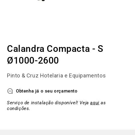
Abrir
conteúdo
Calandra Compacta - S
multimédia
1
em
Ø1000-2600
modal
Pinto & Cruz Hotelaria e Equipamentos
Obtenha já o seu orçamento
Serviço de instalação disponível! Veja
aqui
as
condições.