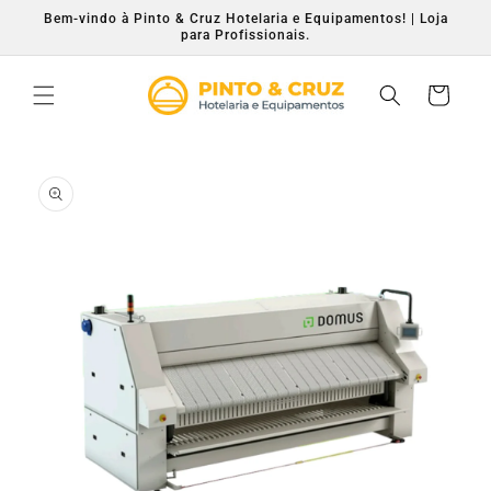
Saltar
Bem-vindo à Pinto & Cruz Hotelaria e Equipamentos! | Loja
para o
para Profissionais.
conteúdo
Carrinho
Saltar para
a
informação
do produto