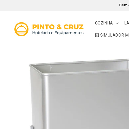
Saltar
Bem-v
para o
conteúdo
COZINHA
L
🧮 SIMULADOR 
Saltar para
a
informação
do produto