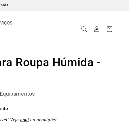
onais.
RVIÇOS
Iniciar
Carrinho
sessão
ara Roupa Húmida -
e Equipamentos
ento
ível! Veja
aqui
as condições.