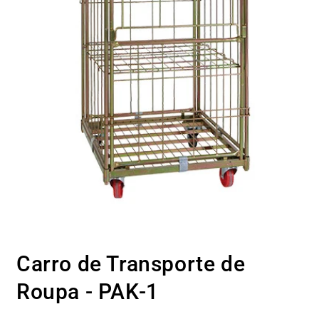
Abrir
conteúdo
Carro de Transporte de
multimédia
1
em
Roupa - PAK-1
modal