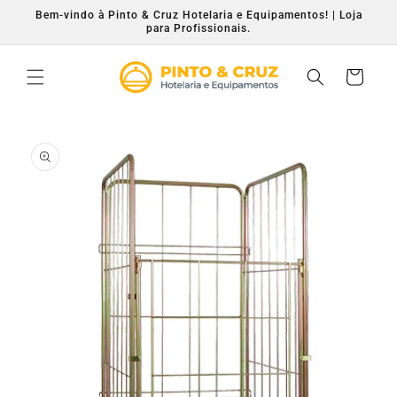
Saltar
Bem-vindo à Pinto & Cruz Hotelaria e Equipamentos! | Loja
para o
para Profissionais.
conteúdo
Carrinho
Saltar para
a
informação
do produto