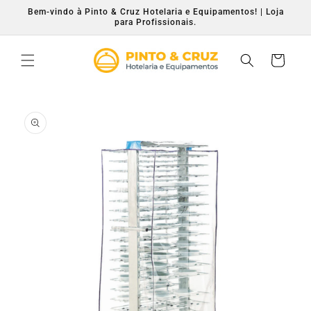
Saltar
Bem-vindo à Pinto & Cruz Hotelaria e Equipamentos! | Loja
para o
para Profissionais.
conteúdo
Carrinho
Saltar para
a
informação
do produto