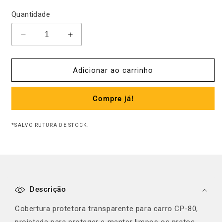
Quantidade
Diminuir
Aumentar
a
a
quantidade
quantidade
de
de
Adicionar ao carrinho
Cobertura
Cobertura
p/Carro
p/Carro
Compre já!
de
de
Pratos
Pratos
CP-
CP-
*SALVO RUTURA DE STOCK.
80
80
C
o
Descrição
n
t
Cobertura protetora transparente para carro CP-80,