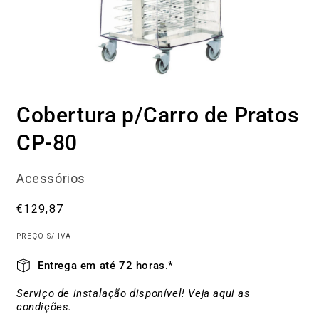
Abrir
conteúdo
Cobertura p/Carro de Pratos
multimédia
1
em
CP-80
modal
Acessórios
Preço
€129,87
normal
PREÇO S/ IVA
Entrega em até 72 horas.*
Serviço de instalação disponível! Veja
aqui
as
condições.