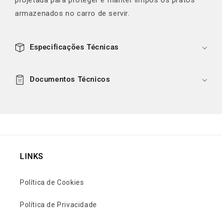
e
projetada para proteger e manter limpos os pratos
ú
armazenados no carro de servir.
d
o
Especificações Técnicas
r
e
c
Documentos Técnicos
o
l
h
í
v
e
LINKS
l
Política de Cookies
Política de Privacidade