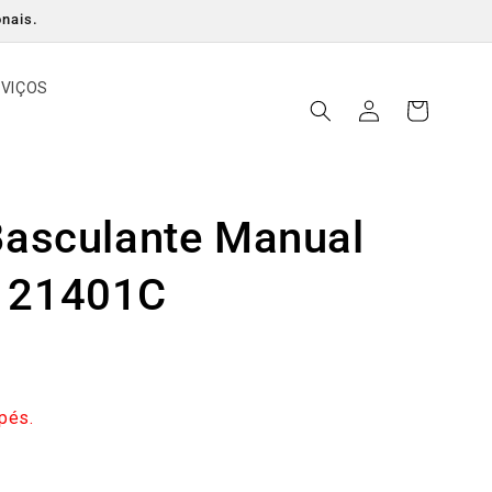
onais.
RVIÇOS
Iniciar
Carrinho
sessão
 Basculante Manual
2121401C
pés.