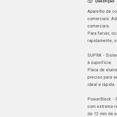
Descrição
o
Aparelho de co
n
comerciais. Ad
t
comerciais.
e
Para ferver, co
ú
rapidamente, o
d
o
SUPRA - Sistem
r
à superfície.
Placa de alumí
e
preciso para s
c
ideal e rápida.
o
l
PowerBlock - 
h
com extrema re
í
de 12 mm de e