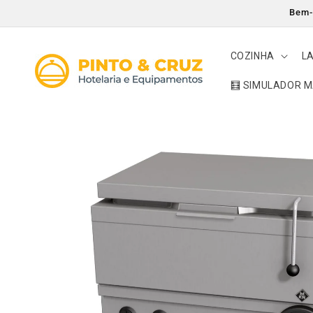
Saltar
Bem-v
para o
conteúdo
COZINHA
L
🧮 SIMULADOR 
Saltar para
a
informação
do produto