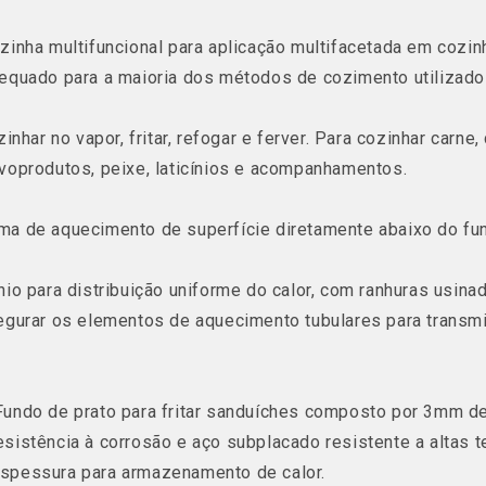
zinha multifuncional para aplicação multifacetada em cozin
equado para a maioria dos métodos de cozimento utilizad
zinhar no vapor, fritar, refogar e ferver. Para cozinhar carne, 
voprodutos, peixe, laticínios e acompanhamentos.
a de aquecimento de superfície diretamente abaixo do fu
nio para distribuição uniforme do calor, com ranhuras usina
egurar os elementos de aquecimento tubulares para transm
Fundo de prato para fritar sanduíches composto por 3mm d
sistência à corrosão e aço subplacado resistente a altas 
spessura para armazenamento de calor.