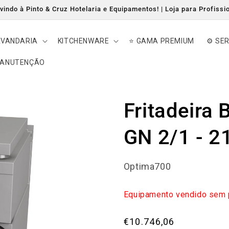
indo à Pinto & Cruz Hotelaria e Equipamentos! | Loja para Profissi
AVANDARIA
KITCHENWARE
⭐ GAMA PREMIUM
⚙️ SE
MANUTENÇÃO
Fritadeira
GN 2/1 - 
Optima700
Equipamento vendido sem 
Preço
€10.746,06