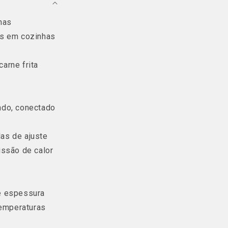
has
os em cozinhas
carne frita
ndo, conectado
das de ajuste
issão de calor
e espessura
temperaturas