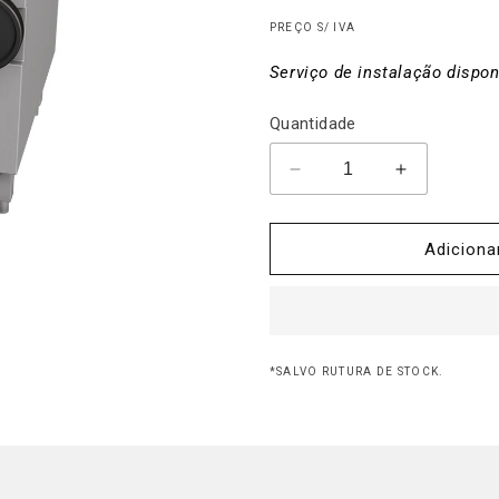
normal
PREÇO S/ IVA
Serviço de instalação dispon
Quantidade
Diminuir
Aumentar
a
a
quantidade
quantidade
de
de
Adiciona
Fritadeira
Fritadeira
Basculante
Basculante
Manual
Manual
GN
GN
2/1
2/1
*SALVO RUTURA DE STOCK.
-
-
2121401C
2121401C