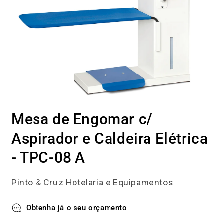
Abrir
conteúdo
Mesa de Engomar c/
multimédia
1
em
Aspirador e Caldeira Elétrica
modal
- TPC-08 A
Pinto & Cruz Hotelaria e Equipamentos
Obtenha já o seu orçamento