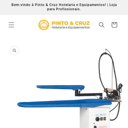
Saltar
Bem-vindo à Pinto & Cruz Hotelaria e Equipamentos! | Loja
para o
para Profissionais.
conteúdo
Carrinho
Saltar para
a
informação
do produto