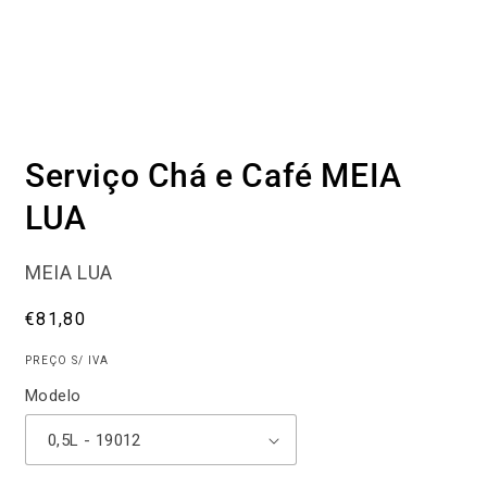
Abrir
conteúdo
Serviço Chá e Café MEIA
multimédia
1
em
LUA
modal
MEIA LUA
Preço
€81,80
normal
PREÇO S/ IVA
Modelo