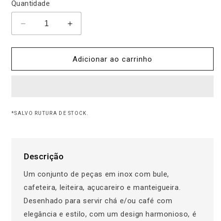
Quantidade
Diminuir
Aumentar
a
a
quantidade
quantidade
de
de
Adicionar ao carrinho
Serviço
Serviço
Chá
Chá
e
e
Café
Café
MEIA
MEIA
*SALVO RUTURA DE STOCK.
LUA
LUA
Descrição
Um conjunto de peças em inox com bule,
cafeteira, leiteira, açucareiro e manteigueira.
Desenhado para servir chá e/ou café com
elegância e estilo, com um design harmonioso, é