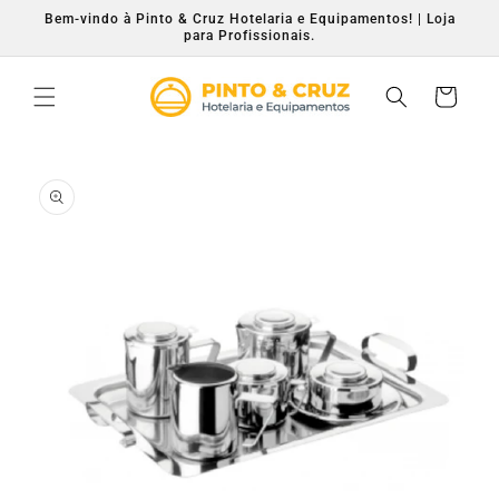
Saltar
Bem-vindo à Pinto & Cruz Hotelaria e Equipamentos! | Loja
para o
para Profissionais.
conteúdo
Carrinho
Saltar para
a
informação
do produto